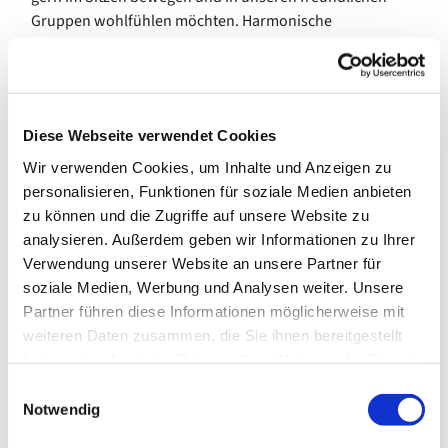
Gruppen wohlfühlen möchten. Harmonische
Bewegungen halten Körper und Geist fit. Beweglichkeit
und Koordination werden gleichermaßen gefördert.
Das Angebot pausiert in den Schulferien des Landes
Bremen.
Diese Webseite verwendet Cookies
Wir verwenden Cookies, um Inhalte und Anzeigen zu
Eine Anmeldung ist erwünscht.
personalisieren, Funktionen für soziale Medien anbieten
Kosten: 7,00 €/Monat
zu können und die Zugriffe auf unsere Website zu
analysieren. Außerdem geben wir Informationen zu Ihrer
---
Verwendung unserer Website an unsere Partner für
soziale Medien, Werbung und Analysen weiter. Unsere
gefördert von der Senatorin für Arbeit, Soziales, Jugend
Partner führen diese Informationen möglicherweise mit
und Integration
weiteren Daten zusammen, die Sie ihnen bereitgestellt
haben oder die sie im Rahmen Ihrer Nutzung der Dienste
gesammelt haben.
E
Notwendig
i
n