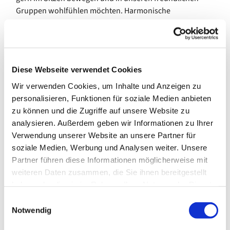
Gruppen wohlfühlen möchten. Harmonische
Bewegungen halten Körper und Geist fit. Beweglichkeit
und Koordination werden gleichermaßen gefördert.
Das Angebot pausiert in den Schulferien des Landes
Bremen.
Diese Webseite verwendet Cookies
Wir verwenden Cookies, um Inhalte und Anzeigen zu
Eine Anmeldung ist erwünscht.
personalisieren, Funktionen für soziale Medien anbieten
Kosten: 7,00 €/Monat
zu können und die Zugriffe auf unsere Website zu
analysieren. Außerdem geben wir Informationen zu Ihrer
---
Verwendung unserer Website an unsere Partner für
soziale Medien, Werbung und Analysen weiter. Unsere
gefördert von der Senatorin für Arbeit, Soziales, Jugend
Partner führen diese Informationen möglicherweise mit
und Integration
weiteren Daten zusammen, die Sie ihnen bereitgestellt
haben oder die sie im Rahmen Ihrer Nutzung der Dienste
gesammelt haben.
E
Notwendig
i
n