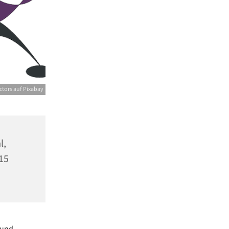
tors auf Pixabay
l,
15
 und