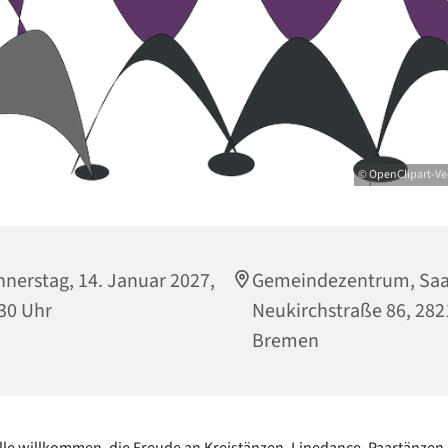
© OpenClipart-Vec
nerstag, 14. Januar 2027,
Gemeindezentrum, Saa
30 Uhr
Neukirchstraße 86, 282
Bremen
alle willkommen, die Freude an Kreistänzen, Linedance, Paartänzen