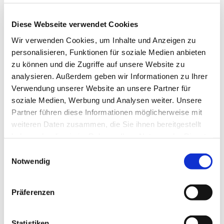
In den Schulferien des Landes Bremen pausiert das
Diese Webseite verwendet Cookies
Angebot.
Wir verwenden Cookies, um Inhalte und Anzeigen zu
Kosten: 10,00 € pro Monat
personalisieren, Funktionen für soziale Medien anbieten
zu können und die Zugriffe auf unsere Website zu
---
analysieren. Außerdem geben wir Informationen zu Ihrer
gefördert durch die Senatorin für Arbeit, Soziales,
Verwendung unserer Website an unsere Partner für
Jugend und Integration
soziale Medien, Werbung und Analysen weiter. Unsere
Partner führen diese Informationen möglicherweise mit
weiteren Daten zusammen, die Sie ihnen bereitgestellt
haben oder die sie im Rahmen Ihrer Nutzung der Dienste
gesammelt haben.
E
Notwendig
i
n
w
Präferenzen
i
l
l
Statistiken