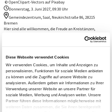
© OpenClipart-Vectors auf Pixabay
Donnerstag, 3. Juni 2027, 09:30 Uhr
Gemeindezentrum, Saal, Neukirchstraße 86, 28215
Bremen
Hier sind alle willkommen, die Freude an Kreistänzen,
Linedance, Paartänzen und anderen Tänzen haben. Feste
Tanzpaare sind hier nicht notwendig - Einzelpersonen sind
herzlich willkommen.
In den Schulferien des Landes Bremen pausiert das Angebot.
Diese Webseite verwendet Cookies
Kosten: 10,00 € pro Monat
---
Wir verwenden Cookies, um Inhalte und Anzeigen zu
gefördert durch die Senatorin für Arbeit, Soziales, Jugend und
personalisieren, Funktionen für soziale Medien anbieten
Integration
zu können und die Zugriffe auf unsere Website zu
analysieren. Außerdem geben wir Informationen zu Ihrer
Verwendung unserer Website an unsere Partner für
soziale Medien, Werbung und Analysen weiter. Unsere
Partner führen diese Informationen möglicherweise mit
weiteren Daten zusammen, die Sie ihnen bereitgestellt