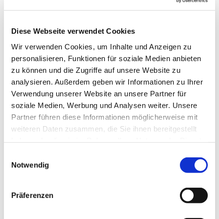
sind herzlich willkommen.
In den Schulferien des Landes Bremen pausiert das
Diese Webseite verwendet Cookies
Angebot.
Wir verwenden Cookies, um Inhalte und Anzeigen zu
personalisieren, Funktionen für soziale Medien anbieten
Kosten: 10,00 € pro Monat
zu können und die Zugriffe auf unsere Website zu
---
analysieren. Außerdem geben wir Informationen zu Ihrer
Verwendung unserer Website an unsere Partner für
gefördert durch die Senatorin für Arbeit, Soziales,
soziale Medien, Werbung und Analysen weiter. Unsere
Jugend und Integration
Partner führen diese Informationen möglicherweise mit
weiteren Daten zusammen, die Sie ihnen bereitgestellt
haben oder die sie im Rahmen Ihrer Nutzung der Dienste
gesammelt haben.
E
Notwendig
i
n
w
Präferenzen
i
l