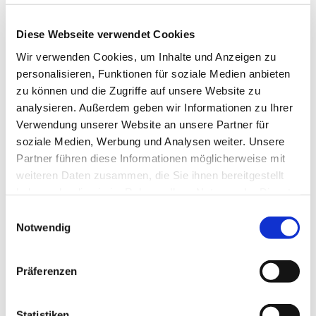
In den Schulferien des Landes Bremen pausiert das
Diese Webseite verwendet Cookies
Angebot.
Wir verwenden Cookies, um Inhalte und Anzeigen zu
Kosten: 10,00 € pro Monat
personalisieren, Funktionen für soziale Medien anbieten
zu können und die Zugriffe auf unsere Website zu
---
analysieren. Außerdem geben wir Informationen zu Ihrer
gefördert durch die Senatorin für Arbeit, Soziales,
Verwendung unserer Website an unsere Partner für
Jugend und Integration
soziale Medien, Werbung und Analysen weiter. Unsere
Partner führen diese Informationen möglicherweise mit
weiteren Daten zusammen, die Sie ihnen bereitgestellt
haben oder die sie im Rahmen Ihrer Nutzung der Dienste
gesammelt haben.
E
Notwendig
i
n
w
Präferenzen
i
l
l
Statistiken