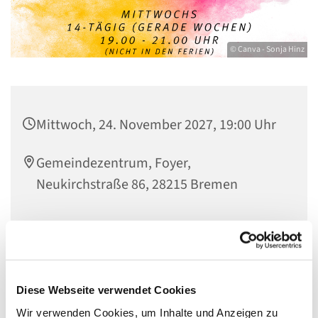
© Canva - Sonja Hinz
Mittwoch, 24. November 2027, 19:00 Uhr
Gemeindezentrum, Foyer,
Neukirchstraße 86, 28215 Bremen
Das Ü-20-Treffen ist ein Treffpunkt für junge Erwachsene
ab 20 Jahren. Wir entscheiden gemeinsam was wir
Diese Webseite verwendet Cookies
machen. Ob einfach gemütlich zusammensitzen und
quatschen, etwas spielen oder etwas ganz anderes. In
Wir verwenden Cookies, um Inhalte und Anzeigen zu