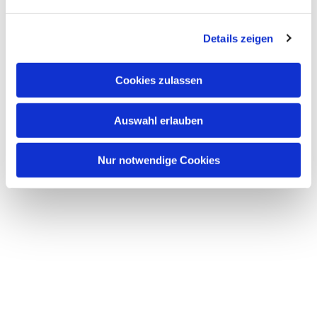
n
g
Details zeigen
s
a
u
Cookies zulassen
s
Dies könnte Sie auch interessieren
w
Auswahl erlauben
a
h
l
Nur notwendige Cookies