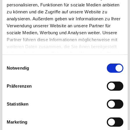
der Regel treffen wir uns im Gemeindezentrum. Zur
personalisieren, Funktionen für soziale Medien anbieten
selben Zeit hat auch Käthes Café auf. Dort können wir uns
zu können und die Zugriffe auf unsere Website zu
gegen eine Spende mit Getränken versorgen.
analysieren. Außerdem geben wir Informationen zu Ihrer
Verwendung unserer Website an unsere Partner für
Informationen bei Diakonin Sonja Leopold
soziale Medien, Werbung und Analysen weiter. Unsere
(
s.leopold@martin-luther-findorff.de
oder 0179/1315458)
Partner führen diese Informationen möglicherweise mit
weiteren Daten zusammen, die Sie ihnen bereitgestellt
haben oder die sie im Rahmen Ihrer Nutzung der Dienste
gesammelt haben.
E
Notwendig
i
n
w
Präferenzen
i
l
l
Statistiken
i
g
Marketing
u