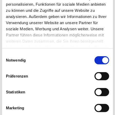
der Regel treffen wir uns im Gemeindezentrum. Zur
personalisieren, Funktionen für soziale Medien anbieten
selben Zeit hat auch Käthes Café auf. Dort können wir uns
zu können und die Zugriffe auf unsere Website zu
gegen eine Spende mit Getränken versorgen.
analysieren. Außerdem geben wir Informationen zu Ihrer
Verwendung unserer Website an unsere Partner für
Informationen bei Diakonin Sonja Leopold
soziale Medien, Werbung und Analysen weiter. Unsere
(
s.leopold@martin-luther-findorff.de
oder 0179/1315458)
Partner führen diese Informationen möglicherweise mit
weiteren Daten zusammen, die Sie ihnen bereitgestellt
haben oder die sie im Rahmen Ihrer Nutzung der Dienste
gesammelt haben.
E
Notwendig
i
n
w
Präferenzen
i
l
l
Statistiken
i
g
Marketing
u