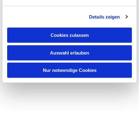
n
g
Details zeigen
s
a
u
Cookies zulassen
s
Dies könnte Sie auch interessieren
w
Auswahl erlauben
a
h
l
Nur notwendige Cookies