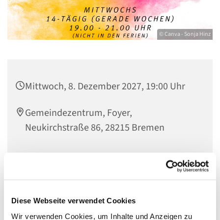
© Canva - Sonja Hinz
Mittwoch, 8. Dezember 2027, 19:00 Uhr
Gemeindezentrum, Foyer,
Neukirchstraße 86, 28215 Bremen
Das Ü-20-Treffen ist ein Treffpunkt für junge Erwachsene
ab 20 Jahren. Wir entscheiden gemeinsam was wir
Diese Webseite verwendet Cookies
machen. Ob einfach gemütlich zusammensitzen und
quatschen, etwas spielen oder etwas ganz anderes. In
Wir verwenden Cookies, um Inhalte und Anzeigen zu